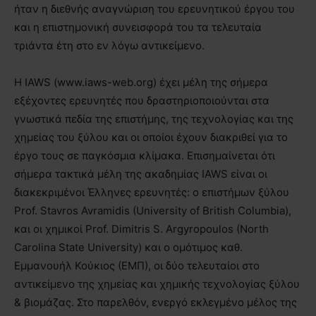
ήταν η διεθνής αναγνώριση του ερευνητικού έργου του
και η επιστημονική συνεισφορά του τα τελευταία
τριάντα έτη στο εν λόγω αντικείμενο.
Η IAWS (www.iaws-web.org) έχει μέλη της σήμερα
εξέχοντες ερευνητές που δραστηριοποιούνται στα
γνωστικά πεδία της επιστήμης, της τεχνολογίας και της
χημείας του ξύλου και οι οποίοι έχουν διακριθεί για το
έργο τους σε παγκόσμια κλίμακα. Επισημαίνεται ότι
σήμερα τακτικά μέλη της ακαδημίας IAWS είναι οι
διακεκριμένοι Έλληνες ερευνητές: ο επιστήμων ξύλου
Prof. Stavros Avramidis (University of British Columbia),
και οι χημικοί Prof. Dimitris S. Argyropoulos (North
Carolina State University) και ο ομότιμος καθ.
Εμμανουήλ Κούκιος (ΕΜΠ), οι δύο τελευταίοι στο
αντικείμενο της χημείας και χημικής τεχνολογίας ξύλου
& βιομάζας. Στο παρελθόν, ενεργό εκλεγμένο μέλος της