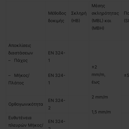
Μέσης
Μέθοδος
Σκληρή
σκληρότητας
Π
δοκιµής
(HB)
(MBL) και
(S
(ΜΒΗ)
Αποκλίσεις
διαστάσεων
ΕΝ 324-
– Πάχος
1
±2
mm/m,
– Μήκος/
ΕΝ 324-
±
έως
Πλάτος
1
2 mm/m
ΕΝ 324-
Ορθογωνικότητα
2
1,5 mm/m
Ευθυτένεια
ΕΝ 324-
πλευρών Μήκος/
2