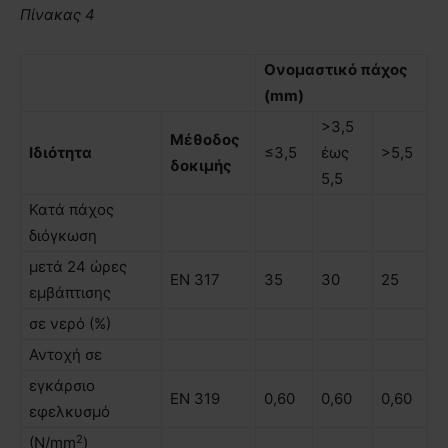
Πίνακας 4
Ονοµαστικό πάχος
(mm)
>3,5
Μέθοδος
Ιδιότητα
≤3,5
έως
>5,5
δοκιµής
5,5
Κατά πάχος
διόγκωση
µετά 24 ώρες
ΕΝ 317
35
30
25
εµβάπτισης
σε νερό (%)
Αντοχή σε
εγκάρσιο
ΕΝ 319
0,60
0,60
0,60
εφελκυσµό
2
(N/mm
)