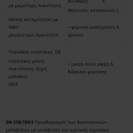
συνθήκες Ε
µε μικρότερη πυκνότητα
Φέρουσες κατασκευές L
Μέσης σκληρότητας µε
ΜΒΗ
– φόρτιση ανεξάρτητη Α
μεγαλύτερη πυκνότητα
χρόνου
Πορώδεις ινοπλάκες SB
Ινοπλάκες μέσης
– μικρή-πολύ μικρή S
πυκνότητας (ξηρή
διάρκεια φόρτισης
μέθοδος)
ΜDF
EN
318/1993
Προσδιορισμός των διαστασιακών
μεταβολών µε μεταβολές της σχετικής υγρασίας