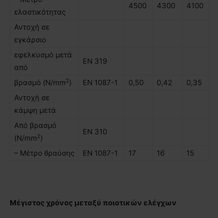
4500
4300
4100
ελαστικότητας
Αντοχή σε
εγκάρσιο
εφελκυσµό µετά
ΕΝ 319
από
2
βρασµό (N/mm
)
EN 1087-1
0,50
0,42
0,35
Αντοχή σε
κάµψη µετά
Από βρασµό
ΕΝ 310
2
(N/mm
)
– Μέτρο θραύσης
ΕΝ 1087-1
17
16
15
Μέγιστος χρόνος µεταξύ ποιοτικών ελέγχων