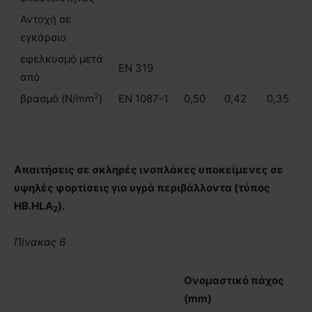
Αντοχή σε
εγκάρσιο
εφελκυσµό µετά
ΕΝ 319
από
2
βρασµό (N/mm
)
EN 1087-1
0,50
0,42
0,35
Απαιτήσεις σε σκληρές ινοπλάκες υποκείµενες σε
υψηλές φορτίσεις για υγρά περιβάλλοντα (τύπος
ΗΒ.HLA
).
2
Πίνακας 6
Ονοµαστικό πάχος
(mm)