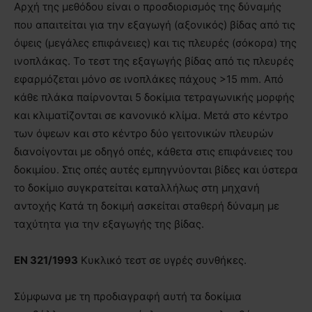
Αρχή της μεθόδου είναι ο προσδιορισμός της δύναμής
που απαιτείται για την εξαγωγή (αξονικός) βίδας από τις
όψεις (μεγάλες επιφάνειες) και τις πλευρές (σόκορα) της
ινοπλάκας. Το τεστ της εξαγωγής βίδας από τις πλευρές
εφαρμόζεται µόνο σε ινοπλάκες πάχους >15 mm. Από
κάθε πλάκα παίρνονται 5 δοκίμια τετραγωνικής μορφής
και κλιματίζονται σε κανονικό κλίμα. Μετά στο κέντρο
των όψεων και στο κέντρο δύο γειτονικών πλευρών
διανοίγονται µε οδηγό οπές, κάθετα στις επιφάνειες του
δοκιμίου. Στις οπές αυτές εµπηγνύονται βίδες και ύστερα
το δοκίμιο συγκρατείται καταλλήλως στη μηχανή
αντοχής Κατά τη δοκιμή ασκείται σταθερή δύναμη µε
ταχύτητα για την εξαγωγής της βίδας.
EN
321/1993
Κυκλικό τεστ σε υγρές συνθήκες.
Σύμφωνα µε τη προδιαγραφή αυτή τα δοκίμια