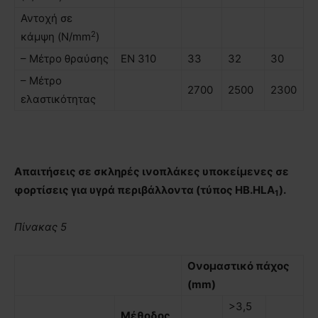
Αντοχή σε
2
κάµψη (N/mm
)
– Μέτρο θραύσης
ΕΝ 310
33
32
30
– Μέτρο
2700
2500
2300
ελαστικότητας
Απαιτήσεις σε σκληρές ινοπλάκες υποκείµενες σε
φορτίσεις για υγρά περιβάλλοντα (τύπος ΗΒ.HLA
).
1
Πίνακας 5
Ονοµαστικό πάχος
(mm)
>3,5
Μέθοδος