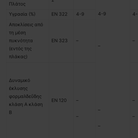
Πλάτος
4-9
Υγρασία (%)
ΕΝ 322
4-9
4-
Αποκλίσεις από
τη µέση
πυκνότητα
ΕΝ 323
–
–
–
(εντός της
πλάκας)
∆υναµικό
έκλυσης
φορµαλδεΰδης
ΕΝ 120
–
–
κλάση Α κλάση
–
Β
–
–
–