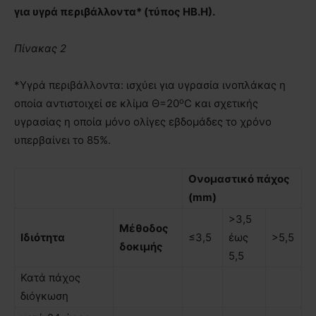
για υγρά περιβάλλοντα* (τύπος ΗΒ.Η).
Πίνακας 2
*Υγρά περιβάλλοντα: ισχύει για υγρασία ινοπλάκας η
o
οποία αντιστοιχεί σε κλίμα Θ=20
C και σχετικής
υγρασίας η οποία µόνο ολίγες εβδομάδες το χρόνο
υπερβαίνει το 85%.
Ονοµαστικό πάχος
(mm)
>3,5
Μέθοδος
Ιδιότητα
≤3,5
έως
>5,5
δοκιµής
5,5
Κατά πάχος
διόγκωση