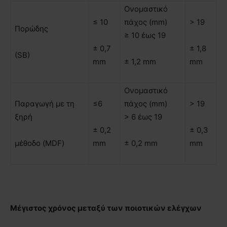
Ονομαστικό
≤ 10
πάχος (mm)
> 19
Πορώδης
≥ 10 έως 19
± 0,7
± 1,8
(SB)
mm
± 1,2 mm
mm
Ονομαστικό
Παραγωγή µε τη
≤6
πάχος (mm)
> 19
ξηρή
> 6 έως 19
± 0,2
± 0,3
μέθοδο (MDF)
mm
± 0,2 mm
mm
Μέγιστος χρόνος μεταξύ των ποιοτικών ελέγχων