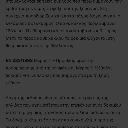
υποβάλλονται σε τρεις κύκλους που περιλαμβάνουν την
εμβάπτιση σε νερό, τη ψύξη και την ξήρανση. Στη
συνέχεια προσδιορίζονται η κατά πάχος διόγκωση και ο
εγκάρσιος εφελκυσμός. Ο κάθε κύκλος περιλαμβάνει
168 ώρες (1 εβδομάδα) και επαναλαμβάνεται 3 φορές.
Μετά το πέρας κάθε κύκλου τα δοκίμια ψύχονται στη
θερμοκρασία του περιβάλλοντος.
EN
382/1993
Μέρος 1. – Προσδιορισμός της
προσρόφησης από την επιφάνεια. Μέρος 1. Μέθοδος
δοκιμής για ινοπλάκες που παράγονται µε τη ξηρή
μέθοδο.
Αρχή της μεθόδου είναι η μέτρηση του μήκους της
κηλίδας που σχηματίζεται στην επιφάνεια ενός δοκιμίου
κατά τη ρίψη μιας σταγόνας τολουολίου επάνω σε αυτή.
Τα δοκίμια κλιματίζονται σε κανονικό κλίμα προ της
δοκιμής. Στη συνέχεια τοποθετούνται επί πλαισίου έτσι