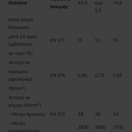
Ιδιότητα
≤3,5
έως
>5,5
δοκιµής
5,5
Κατά πάχος
διόγκωση
µετά 24 ώρες
ΕΝ 317
15
13
10
εµβάπτισης
σε νερό (%)
Αντοχή σε
εγκάρσιο
ΕΝ 319
0,80
0,70
0,65
εφελκυσµό
2
(N/mm
)
Αντοχή σε
2
κάµψη (N/mm
)
– Μέτρο θραύσης
ΕΝ 310
38
36
34
– Μέτρο
3800
3600
3100
ελαστικότητας