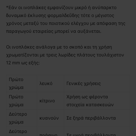
*Εάν οι ινοπλάκες εμφανίζουν μικρό ή ανύπαρκτο
δυναμικό έκλυσης φορμαλδεΰδης τότε ο μέγιστος
χρόνος μεταξύ του ποιοτικού ελέγχου µε απόφαση της
παραγωγού εταιρείας μπορεί να αυξάνεται.
Οι ινοπλάκες ανάλογα µε το σκοπό και τη χρήση
χρωματίζονται µε τρεις λωρίδες πλάτους τουλάχιστον
12 mm ως εξής:
Πρώτο
λευκό
Γενικές χρήσεις
χρώµα
Πρώτο
Χρήση ως φέροντα
κίτρινο
χρώµα
στοιχεία κατασκευών
∆εύτερο
κυανούν
Σε ξηρά περιβάλλοντα
χρώµα
∆εύτερο
πράσινο
Σε υγρά περιβάλλοντα