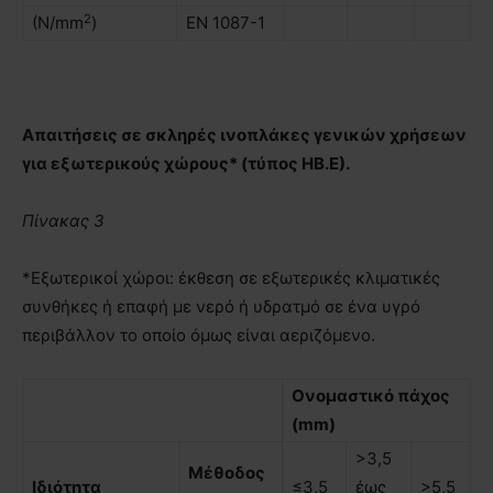
2
(N/mm
)
EN 1087-1
Απαιτήσεις σε σκληρές ινοπλάκες γενικών χρήσεων
για εξωτερικούς χώρους* (τύπος ΗΒ.Ε).
Πίνακας 3
*Εξωτερικοί χώροι: έκθεση σε εξωτερικές κλιματικές
συνθήκες ή επαφή µε νερό ή υδρατμό σε ένα υγρό
περιβάλλον το οποίο όμως είναι αεριζόμενο.
Ονοµαστικό πάχος
(mm)
>3,5
Μέθοδος
Ιδιότητα
≤3,5
έως
>5,5