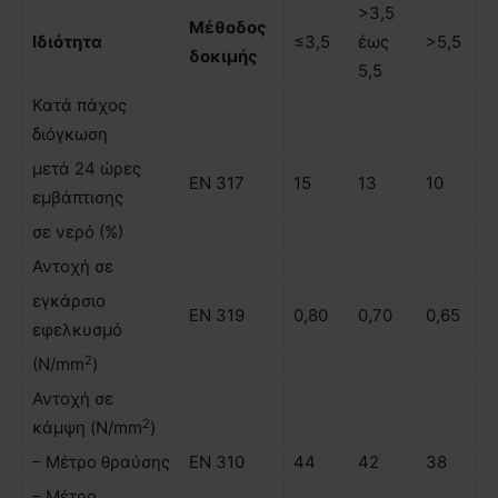
>3,5
Μέθοδος
Ιδιότητα
≤3,5
έως
>5,5
δοκιµής
5,5
Κατά πάχος
διόγκωση
µετά 24 ώρες
ΕΝ 317
15
13
10
εµβάπτισης
σε νερό (%)
Αντοχή σε
εγκάρσιο
ΕΝ 319
0,80
0,70
0,65
εφελκυσµό
2
(N/mm
)
Αντοχή σε
2
κάµψη (N/mm
)
– Μέτρο θραύσης
ΕΝ 310
44
42
38
– Μέτρο