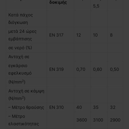
δοκιµής
5,5
Κατά πάχος
διόγκωση
µετά 24 ώρες
ΕΝ 317
12
10
8
εµβάπτισης
σε νερό (%)
Αντοχή σε
εγκάρσιο
ΕΝ 319
0,70
0,60
0,50
εφελκυσµό
2
(N/mm
)
Αντοχή σε κάµψη
2
(N/mm
)
– Μέτρο θραύσης
ΕΝ 310
40
35
32
– Μέτρο
3600
3100
2900
ελαστικότητας