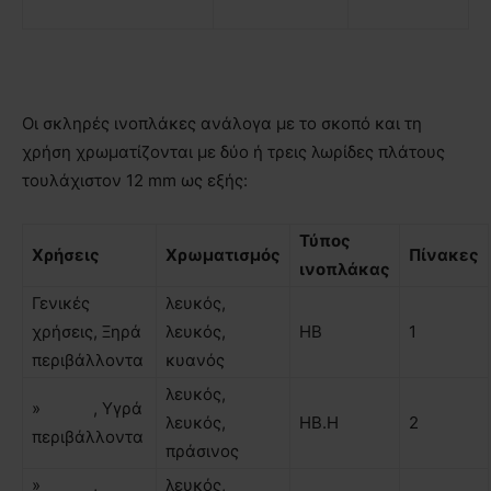
Οι σκληρές ινοπλάκες ανάλογα µε το σκοπό και τη
χρήση χρωματίζονται µε δύο ή τρεις λωρίδες πλάτους
τουλάχιστον 12 mm ως εξής:
Τύπος
Χρήσεις
Χρωµατισµός
Πίνακες
ινοπλάκας
Γενικές
λευκός,
χρήσεις, Ξηρά
λευκός,
ΗΒ
1
περιβάλλοντα
κυανός
λευκός,
» , Υγρά
λευκός,
ΗΒ.Η
2
περιβάλλοντα
πράσινος
» ,
λευκός,