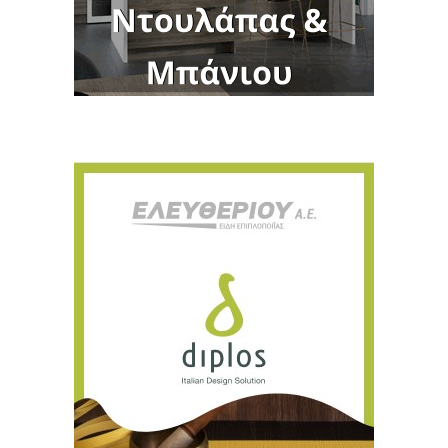
Για να μαθαίνετε πρώτοι τα νέα και όλες
τις τάσεις του κλάδου, εγγραφείτε στο
newsletter μας!
Γράψτε εδώ το email σας
Email
ΕΓΓΡΑΦΉ
Ευχαριστώ, αλλά δεν ενδιαφέρομαι αυτή την στιγμή