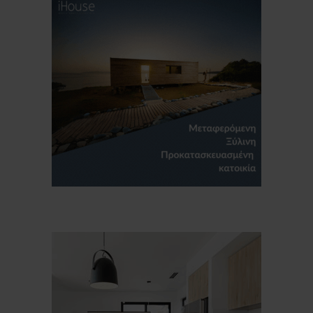
Για να μαθαίνετε πρώτοι τα νέα και όλες
τις τάσεις του κλάδου, εγγραφείτε στο
newsletter μας!
Γράψτε εδώ το email σας
Email
ΕΓΓΡΑΦΉ
Ευχαριστώ, αλλά δεν ενδιαφέρομαι αυτή την στιγμή