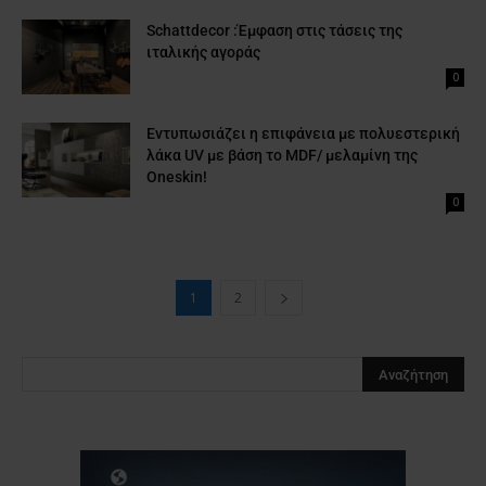
Schattdecor :Έμφαση στις τάσεις της
ιταλικής αγοράς
0
Εντυπωσιάζει η επιφάνεια με πολυεστερική
λάκα UV με βάση το MDF/ μελαμίνη της
Oneskin!
0
1
2
Clos
this
modu