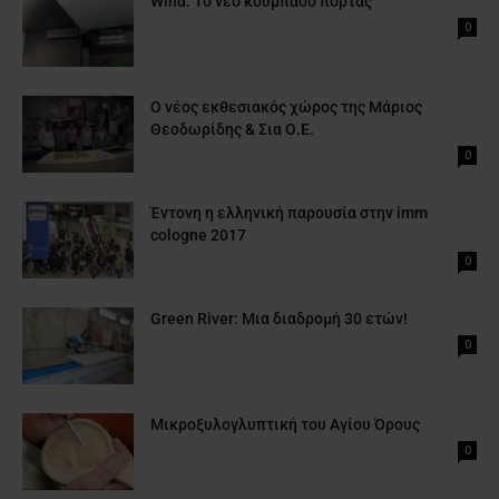
Wind: Το νέο κουμπάσο πόρτας
0
Ο νέος εκθεσιακός χώρος της Μάριος
Θεοδωρίδης & Σια Ο.Ε.
0
Έντονη η ελληνική παρουσία στην imm
cologne 2017
0
Green River: Mια διαδρομή 30 ετών!
0
Μικροξυλογλυπτική του Αγίου Όρους
0