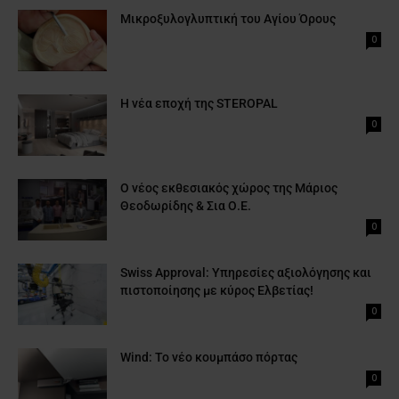
Μικροξυλογλυπτική του Αγίου Όρους
0
Η νέα εποχή της STEROPAL
0
Ο νέος εκθεσιακός χώρος της Μάριος
Θεοδωρίδης & Σια Ο.Ε.
0
Swiss Approval: Υπηρεσίες αξιολόγησης και
πιστοποίησης με κύρος Ελβετίας!
0
Wind: Το νέο κουμπάσο πόρτας
0