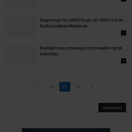
Συμμετοχή της ΑΚRITAS με την VEKO στη 5η
διεθνή έκθεση Μedwood...
0
Κυκλαδίτικο εστιατόριο στην καρδιά της Μ
Ανατολής
0
26
27
28
Clos
this
modu