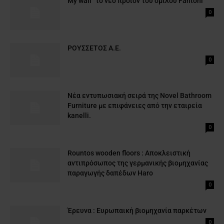
My wall” το νέο προιόν του ομίλου Fantoni
0
ΡΟΥΣΣΕΤΟΣ Α.Ε.
0
Νέα εντυπωσιακή σειρά της Νοvel Bathroom
Furniture με επιφάνειες από την εταιρεία
kanelli.
0
Rountos wooden floors : Αποκλειστική
αντιπρόσωπος της γερμανικής βιομηχανίας
παραγωγής δαπέδων Haro
0
Έρευνα : Eυρωπαική βιομηχανία παρκέτων
0