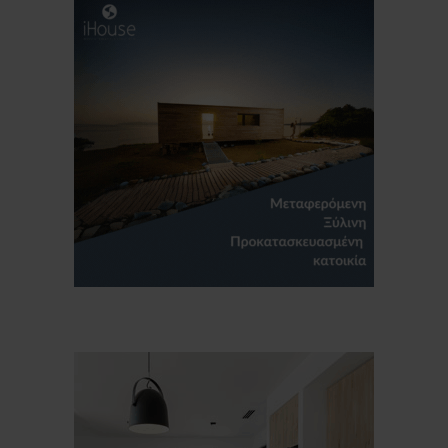
Για να μαθαίνετε πρώτοι τα νέα και όλες
τις τάσεις του κλάδου, εγγραφείτε στο
newsletter μας!
Γράψτε εδώ το email σας
Email
ΕΓΓΡΑΦΉ
Ευχαριστώ, αλλά δεν ενδιαφέρομαι αυτή την στιγμή