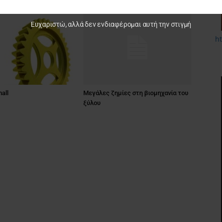
Ευχαριστώ, αλλά δεν ενδιαφέρομαι αυτή την στιγμή
h
all
Μεγάλες ζημίες στη βιομηχανία του
ξύλου