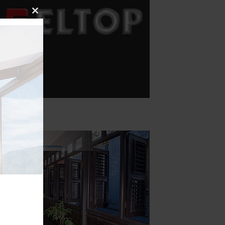
Close
this
module