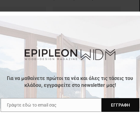
ενέσθαι για την
Η EGGER υποδέχεται τον Τύπο με
ξυλείας της Ρωσίας;
αφορμή την Bau
Για να μαθαίνετε πρώτοι τα νέα και όλες τις τάσεις του
κλάδου, εγγραφείτε στο newsletter μας!
Γράψτε εδώ το email σας
ΕΓΓΡΑΦΉ
Email
πρόσμενη άνοδος από το
Οι διεθνείς οικονομικές προοπτικές
μηνο του 2014!
για το 2014 Μεγαλύτερη & ευρύτερη
ανάπτυξη