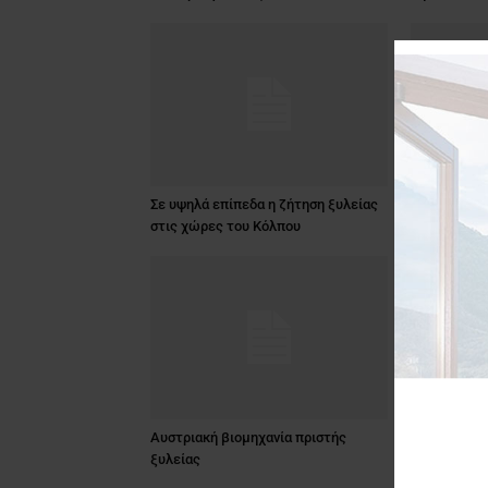
Σε υψηλά επίπεδα η ζήτηση ξυλείας
Τι μέλλει γ
στις χώρες του Κόλπου
βιομηχανία 
Αυστριακή βιομηχανία πριστής
ACIMALL: Α
ξυλείας
δεύτερο τρί