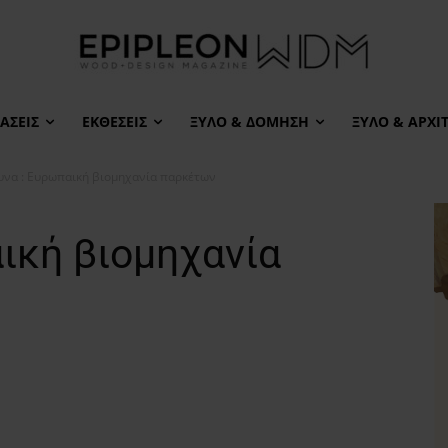
ΆΣΕΙΣ
ΕΚΘΈΣΕΙΣ
ΞΎΛΟ & ΔΌΜΗΣΗ
ΞΎΛΟ & ΑΡΧΙ
υνα : Eυρωπαική βιομηχανία παρκέτων
ική βιομηχανία