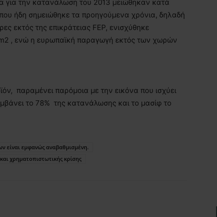
εία για την κατανάλωση του 2013 μειώθηκαν κατά
η που ήδη σημειώθηκε τα προηγούμενα χρόνια, δηλαδή
ς εκτός της επικράτειας FEP, ενισχύθηκε
00m2 , ενώ η ευρωπαϊκή παραγωγή εκτός των χωρών
όν, παραμένει παρόμοια με την εικόνα που ισχύει
μβάνει το 78% της κατανάλωσης και το μασίφ το
ων είναι εμφανώς αναβαθμισμένη.
 και χρηματοπιστωτικής κρίσης