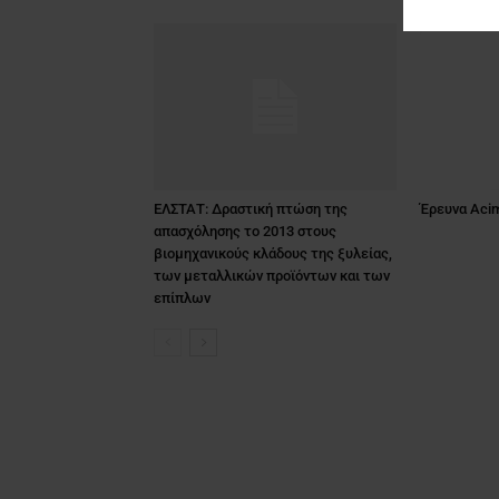
ΕΛΣΤΑΤ: Δραστική πτώση της
Έρευνα Acim
απασχόλησης το 2013 στους
βιομηχανικούς κλάδους της ξυλείας,
των μεταλλικών προϊόντων και των
επίπλων