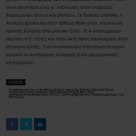
είναι πριστήρια ενώ οι υπόλοιπες είναι εταιρείες
βιομηχανίας ξύλου και επίπλου. Σε διεθνές επίπεδο, η
Αυστρία βρίσκεται στην έβδομη θέση στην παραγωγή
πριστής ξυλείας από μαλακό ξύλο (9,4 εκατομμύρια
περίπου m3 / έτος) και στην έκτη θέση παγκοσμίως στην
εξαγωγή αυτής, ένα εντυπωσιακό στατιστικό στοιχείο
εφόσον οι αυστριακές εταιρείες είναι μικρομεσαίες
επιχειρήσεις.
ΕΤΙΚΕΤΕΣ
H παραγωγή και η διαθεσιμότητα πριστής ξυλείας βασικό θέμα
συζήτησης στα πλαίσια της έκθεσης Holz & Bau που
πραγματοποιήθηκε από 4 έως 7 Σεπτεμβρίου στο Κλάγκενφρουρτ της
Αυστρίας.