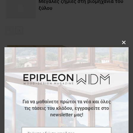
Μεγάλες ζημίες στη βιομηχανία του
ξύλου
Clos
this
modu
Για να μαθαίνετε πρώτοι τα νέα και όλες
τις τάσεις του κλάδου, εγγραφείτε στο
newsletter μας!