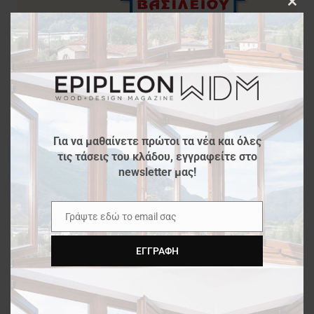
Clos
this
modu
Για να μαθαίνετε πρώτοι τα νέα και όλες
τις τάσεις του κλάδου, εγγραφείτε στο
newsletter μας!
Γράψτε εδώ το email σας
Email
ΕΓΓΡΑΦΉ