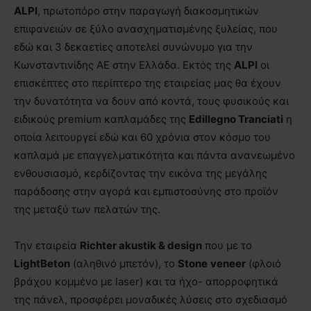
ALPI
, πρωτοπόρο στην παραγωγή διακοσμητικών
επιφανειών σε ξύλο ανασχηματισμένης ξυλείας, που
εδώ και 3 δεκαετίες αποτελεί συνώνυμο για την
Κωνσταντινίδης ΑΕ στην Ελλάδα. Εκτός της
ALPI
οι
επισκέπτες στο περίπτερο της εταιρείας μας θα έχουν
την δυνατότητα να δουν από κοντά, τους φυσικούς και
ειδικούς premium καπλαμάδες της
Edillegno Tranciati
η
οποία λειτουργεί εδώ και 60 χρόνια στον κόσμο του
καπλαμά με επαγγελματικότητα και πάντα ανανεωμένο
ενθουσιασμό, κερδίζοντας την εικόνα της μεγάλης
παράδοσης στην αγορά και εμπιστοσύνης στο προϊόν
της μεταξύ των πελατών της.
Την εταιρεία
Richter akustik & design
που με το
LightBeton
(αληθινό μπετόν), το
Stone
veneer
(φλοιό
βράχου κομμένο με laser) και τα ήχο- απορροφητικά
της πάνελ, προσφέρει μοναδικές λύσεις στο σχεδιασμό