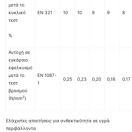
µετά το
κυκλικό
EN 321
10
10
9
9
8
τεστ
%
Αντοχή σε
εγκάρσιο
εφελκυσµό
µετά το
EN 1087-
0,25
0,23
0,20
0,18
0,17
τεστ
1
βρασµού
2
(N/mm
)
Ελάχιστες απαιτήσεις για ανθεκτικότητα σε υγρά
περιβάλλοντα