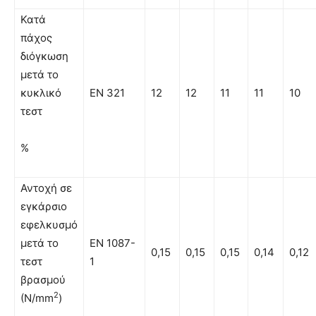
Κατά
πάχος
διόγκωση
μετά το
κυκλικό
EN 321
12
12
11
11
10
τεστ
%
Αντοχή σε
εγκάρσιο
εφελκυσμό
μετά το
EN 1087-
0,15
0,15
0,15
0,14
0,12
τεστ
1
βρασμού
2
(N/mm
)