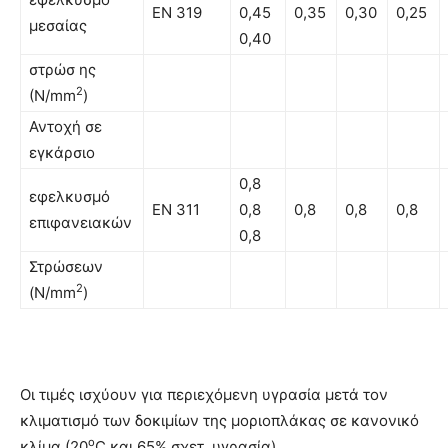
EN 319
0,45
0,35
0,30
0,25
µεσαίας
0,40
στρώσ ης
2
(Ν/mm
)
Αντοχή σε
εγκάρσιο
0,8
εφελκυσµό
EN 311
0,8
0,8
0,8
0,8
επιφανειακών
0,8
Στρώσεων
2
(N/mm
)
Οι τιμές ισχύουν για περιεχόμενη υγρασία µετά τον
κλιματισμό των δοκιμίων της µοριοπλάκας σε κανονικό
o
κλίμα (20
C και 65% σχετ. υγρασία).