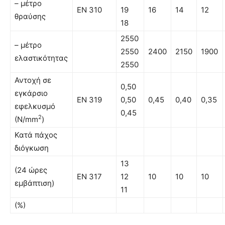
– µέτρο
EN 310
19
16
14
12
θραύσης
18
2550
– µέτρο
2550
2400
2150
1900
ελαστικότητας
2550
Αντοχή σε
0,50
εγκάρσιο
EN 319
0,50
0,45
0,40
0,35
εφελκυσμό
0,45
2
(Ν/mm
)
Κατά πάχος
διόγκωση
13
(24 ώρες
EN 317
12
10
10
10
εµβάπτιση)
11
(%)