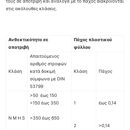
τους σε αποτριβή και ανάλογα µε το πάχος διακρίνονται
στις ακόλουθες κλάσεις.
Ανθεκτικότητα σε
Πάχος πλαστικού
αποτριβή
φύλλου
Απαιτούµενος
αριθµός στροφών
Κλάση
κατά δοκιµή
Κλάση
Πάχος
σύµφωνα µε DIN
53799
>50 έως 150
>150 έως 350
1
έως 0,14
Ν Μ Η S
>350 έως 650
2
>0,14