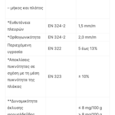
– μήκος και πλάτος
*Ευθυτένεια
ΕΝ 324-2
1,5 mm/m
πλευρών
*Ορθογωνικότητα
ΕΝ 324-2
2,0 mm/m
Περιεχόμενη
EN 322
5 έως 13%
υγρασία
*Αποκλίσεις
πυκνότητας σε
σχέση με τη μέση
ΕΝ 323
± 10%
πυκνότητα της
πλάκας
**Δυναμικότητα
έκλυσης
≤ 8 mg/100 g
φορμαλδεΰδης
> 8 mg/100 g