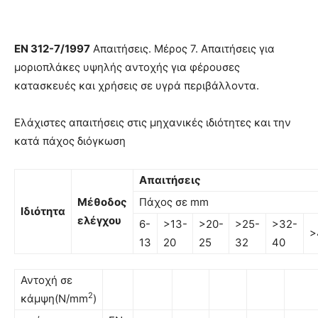
EN
312-7/1997
Απαιτήσεις. Μέρος 7. Απαιτήσεις για
µοριοπλάκες υψηλής αντοχής για φέρουσες
κατασκευές και χρήσεις σε υγρά περιβάλλοντα.
Ελάχιστες απαιτήσεις στις μηχανικές ιδιότητες και την
κατά πάχος διόγκωση
Απαιτήσεις
Μέθοδος
Πάχος σε mm
Ιδιότητα
ελέγχου
6-
>13-
>20-
>25-
>32-
>
13
20
25
32
40
Αντοχή σε
2
κάµψη(N/mm
)