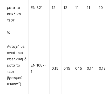
µετά το
EN 321
12
12
11
11
10
κυκλικό
τεστ
%
Αντοχή σε
εγκάρσιο
εφελκυσμό
µετά το
EN 1087-
0,15
0,15
0,15
0,14
0,12
τεστ
1
βρασµού
2
(N/mm
)