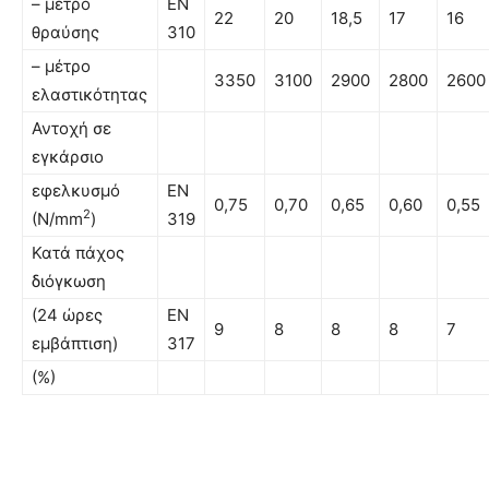
– µέτρο
EN
22
20
18,5
17
16
θραύσης
310
– µέτρο
3350
3100
2900
2800
2600
ελαστικότητας
Αντοχή σε
εγκάρσιο
εφελκυσµό
EN
0,75
0,70
0,65
0,60
0,55
2
(Ν/mm
)
319
Κατά πάχος
διόγκωση
(24 ώρες
EN
9
8
8
8
7
εµβάπτιση)
317
(%)