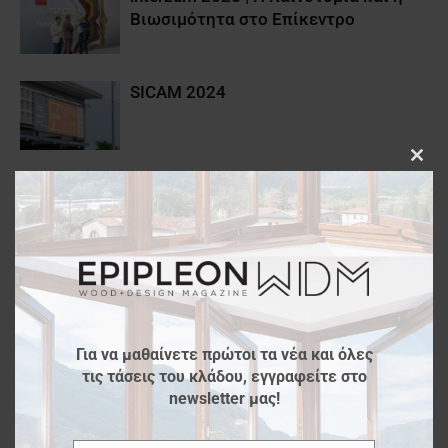
Βιωσιμότητα στο Επίκεντρο
SICAM 2024
Clos
Xylexpo 2024
this
modu
Salone del Mobile Milano 2024
Για να μαθαίνετε πρώτοι τα νέα και όλες
τις τάσεις του κλάδου, εγγραφείτε στο
Το EPIPLEON στην 14η SICAM
newsletter μας!