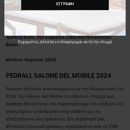
ΕΓΓΡΑΦΉ
δίπλα σε μεγάλα και διεθνή brands, φέτος η al2 θα
εκθέσει στο:
Περίπτερο 18 – Stand C08, τον μπουφέ Eterna, το
τραπέζι Echo, την καρέκλα Clara και τον καναπέ
Ευχαριστώ, αλλά δεν ενδιαφέρομαι αυτή την στιγμή
Bonet.
Μιλάνο, Απρίλιος 2024
PEDRALI, SALONE DEL MOBILE 2024
Είμαστε απόλυτα ικανοποιημένοι με την διοργάνωση του
2024 του Salone del Mobile στο Μιλάνο. Υπήρχε μια
αίσθηση θετικότητας και παρατηρήσαμε την επιθυμία να
επιστρέψουν οι άνθρωποι στην έκθεση για να
αναζητήσουν νέα έμπνευση. Στο περίπτερό μας
#PedraliColoursofLightness, σχεδιασμένο από το DWA