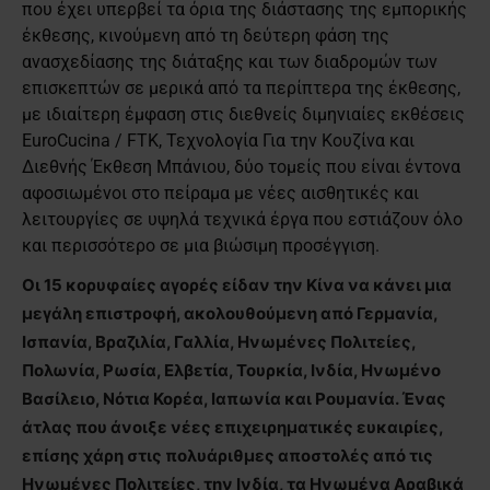
που έχει υπερβεί τα όρια της διάστασης της εμπορικής
έκθεσης, κινούμενη από τη δεύτερη φάση της
ανασχεδίασης της διάταξης και των διαδρομών των
επισκεπτών σε μερικά από τα περίπτερα της έκθεσης,
με ιδιαίτερη έμφαση στις διεθνείς διμηνιαίες εκθέσεις
EuroCucina / FTK, Τεχνολογία Για την Κουζίνα και
Διεθνής Έκθεση Μπάνιου, δύο τομείς που είναι έντονα
αφοσιωμένοι στο πείραμα με νέες αισθητικές και
λειτουργίες σε υψηλά τεχνικά έργα που εστιάζουν όλο
και περισσότερο σε μια βιώσιμη προσέγγιση.
Οι 15 κορυφαίες αγορές είδαν την Κίνα να κάνει μια
μεγάλη επιστροφή, ακολουθούμενη από Γερμανία,
Ισπανία, Βραζιλία, Γαλλία, Ηνωμένες Πολιτείες,
Πολωνία, Ρωσία, Ελβετία, Τουρκία, Ινδία, Ηνωμένο
Βασίλειο, Νότια Κορέα, Ιαπωνία και Ρουμανία. Ένας
άτλας που άνοιξε νέες επιχειρηματικές ευκαιρίες,
επίσης χάρη στις πολυάριθμες αποστολές από τις
Ηνωμένες Πολιτείες, την Ινδία, τα Ηνωμένα Αραβικά