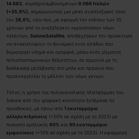
14.683,
συμπεριλαμβανομένων
9.066 Ιταλών
(+35,9%),
σημειώνοντας μια μέση αναπτυξιακή τάση
του
28,6%,
νέοι που, με αφορμή την επέτειο των 25
χρόνων από το ανεξέλεγκτο «εργοστάσιο» νέων
ταλέντων,
SaloneSatellite
, αποδέχτηκαν την πρόσκληση
να ανακαλύψουν το δυναμικό ενός κλάδου που
δημιουργεί νόημα και ομορφιά, μέσω ενός μίγματος
πολυεπιστημονικών δεξιοτήτων, σε αρμονία με τη
διαδικασία μετάβασης στο μπλε και πράσινο που
προαναγγέλλει το μέλλον των νέων γενιών.
Τέλος, η χρήση της πολυκαναλικής πλατφόρμας του
Salone από την ψηφιακή κοινότητα ξεπέρασε τις
προσδοκίες, με πάνω από
1 εκατομμύριο
αλληλεπιδράσεις
(+50% σε σχέση με το 2023) με
ποσοστό εμπλοκής
60%
και
90 εκατομμύρια
εμφανίσεις
(+15% σε σχέση με το 2023). Η εφαρμογή