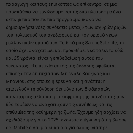
παραγωγή και τους επισκέπτες ως επίκεντρο, σε μια
προσπάθεια να τονώσουμε και τις δύο πλευρές με ένα
εκπληκτικό πολιτιστικό πρόγραμμα ικανό να
δημιουργήσει νέες συνδέσεις μεταξύ των ισχυρών ριζών
του πολιτισμού του σχεδιασμού και τον ορισμό νέων
μελλοντικών οραμάτων. Το δικό μας SaloneSatellite, το
οποίο έχει αναχαιτίσει και προωθήσει νέα ταλέντα εδώ
και 25 χρόνια, είναι η επιβεβαίωση αυτού του
γεγονότος. Η επιτυχία αυτής της έκδοσης οφείλεται
επίσης στην επιτυχία των Μπιενάλε Κουζίνας και
Μπάνιου, στις οποίες η έρευνα και η ανάπτυξη
αποτελούν τη σύνθεση όχι μόνο των διαδικασιών
καινοτομίας αλλά και μια έκφραση της ικανότητας των
δύο τομέων να αναχαιτίζουν τις συνήθειες και τις
επιθυμίες της καθημερινής ζωής. Έχουμε ήδη αρχίσει να
σχεδιάζουμε για το 2025, έχοντας επίγνωση ότι η Salone
del Mobile είναι μια ευκαιρία για όλους, για την