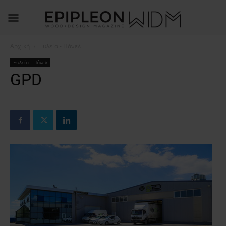
Αρχική
Ξυλεία - Πάνελ
Ξυλεία - Πάνελ
GPD