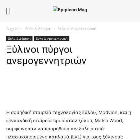
Αρχική
Ξύλο & Δόμηση
Ξύλο & Αρχιτεκτονική
Ξύλο & Δόμηση
Ξύλο & Αρχιτεκτονική
Ξύλινοι πύργοι
ανεμογεννητριών
Η σουηδική εταιρεία τεχνολογίας ξύλου, Modvion, και η
φινλανδική εταιρεία προϊόντων ξύλου, Metsä Wood,
συμφώνησαν να προμηθεύσουν ξυλεία από
πλαστικοποιημένο καπλαμά (LVL) για τους ξύλινους