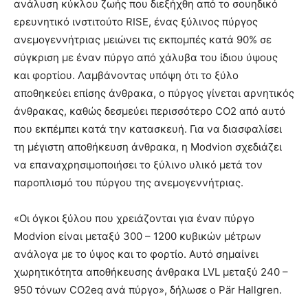
ανάλυση κύκλου ζωής που διεξήχθη από το σουηδικό
ερευνητικό ινστιτούτο RISE, ένας ξύλινος πύργος
ανεμογεννήτριας μειώνει τις εκπομπές κατά 90% σε
σύγκριση με έναν πύργο από χάλυβα του ίδιου ύψους
και φορτίου. Λαμβάνοντας υπόψη ότι το ξύλο
αποθηκεύει επίσης άνθρακα, ο πύργος γίνεται αρνητικός
άνθρακας, καθώς δεσμεύει περισσότερο CO2 από αυτό
που εκπέμπει κατά την κατασκευή. Για να διασφαλίσει
τη μέγιστη αποθήκευση άνθρακα, η Modvion σχεδιάζει
να επαναχρησιμοποιήσει το ξύλινο υλικό μετά τον
παροπλισμό του πύργου της ανεμογεννήτριας.
«Οι όγκοι ξύλου που χρειάζονται για έναν πύργο
Modvion είναι μεταξύ 300 – 1200 κυβικών μέτρων
ανάλογα με το ύψος και το φορτίο. Αυτό σημαίνει
χωρητικότητα αποθήκευσης άνθρακα LVL μεταξύ 240 –
950 τόνων CO2eq ανά πύργο», δήλωσε ο Pär Hallgren.