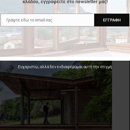
κλάδου, εγγραφείτε στο newsletter μας!
Γράψτε εδώ το email σας
ΕΓΓΡΑΦΉ
h
Email
Ευχαριστώ, αλλά δεν ενδιαφέρομαι αυτή την στιγμή