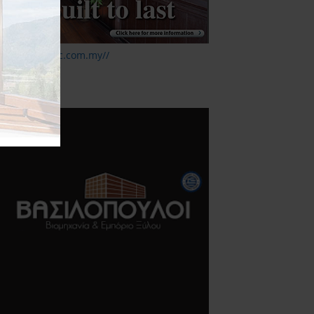
ttp://www.mtc.com.my//