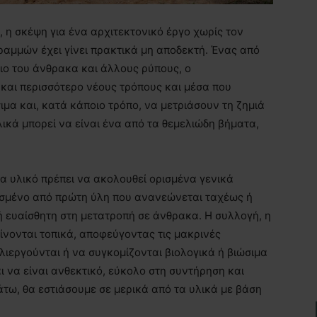
, η σκέψη για ένα αρχιτεκτονικό έργο χωρίς τον
αμμών έχει γίνει πρακτικά μη αποδεκτή. Ένας από
διο του άνθρακα και άλλους ρύπους, ο
και περισσότερο νέους τρόπους και μέσα που
μα και, κατά κάποιο τρόπο, να μετριάσουν τη ζημιά
λικά μπορεί να είναι ένα από τα θεμελιώδη βήματα,
να υλικό πρέπει να ακολουθεί ορισμένα γενικά
ασμένο από πρώτη ύλη που ανανεώνεται ταχέως ή
ή ευαίσθητη στη μετατροπή σε άνθρακα. Η συλλογή, η
ίνονται τοπικά, αποφεύγοντας τις μακρινές
λλιεργούνται ή να συγκομίζονται βιολογικά ή βιώσιμα
ι να είναι ανθεκτικό, εύκολο στη συντήρηση και
ω, θα εστιάσουμε σε μερικά από τα υλικά με βάση