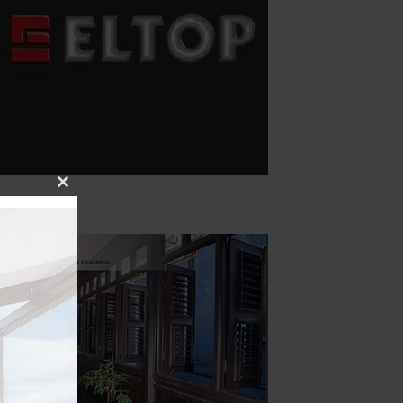
Close
this
module