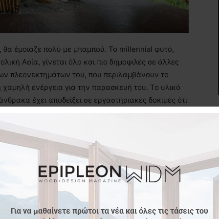
, θα έμοιαζε πολύ με μπαμπού. Το millennial φυτό,
λική Ασία, γίνεται όλο και πιο δημοφιλές σε άλλες
των πλεονεκτημάτων του, που περιλαμβάνουν το
η χαμηλή ενέργεια για την παρασκευή του. Το υλικό
 άνθρακα έχει αποδείξει σε εργαστηριακές δοκιμές ότι
τες. Η συμπιεσμένη δύναμη είναι αντίστοιχη με αυτή
φελκυσμό φτάνει τα νούμερα του χάλυβα.
λα αυτά μπορεί να διαφέρουν ανάλογα με τα είδη, τα
πτύσσονται φυσικά σχεδόν σε όλες τις ηπείρους,
ασίες. Επιπλέον, η εγκατάστασή του απαιτεί ελάχιστα
να λαμβάνει επαρκή επεξεργασία για την προστασία
σε άμεση επαφή με το έδαφος ή τη βροχή.
Για να μαθαίνετε πρώτοι τα νέα και όλες τις τάσεις του