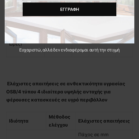
(µεσαία
ΕΓΓΡΑΦΉ
στρώση)
Κατά πάχος
διόγκωση, (%)
σε νερό (24
ΕΝ 317
12
12
12
ώρες)
Ευχαριστώ, αλλά δεν ενδιαφέρομαι αυτή την στιγμή
Ελάχιστες απαιτήσεις σε ανθεκτικότητα υγρασίας
OSB/4 τύπου 4 ιδιαίτερα υψηλής αντοχής για
φέρουσες κατασκευές σε υγρό περιβάλλον
Μέθοδος
Ιδιότητα
Ελάχιστες απαιτήσεις
ελέγχου
Πάχος σε mm