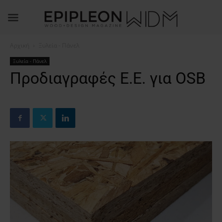
Αρχική
Ξυλεία - Πάνελ
Ξυλεία - Πάνελ
Προδιαγραφές Ε.Ε. για OSB