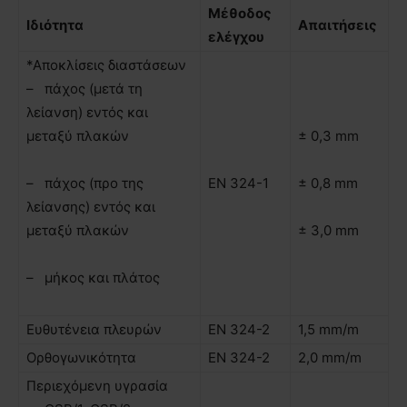
Μέθοδος
Ιδιότητα
Απαιτήσεις
ελέγχου
*Αποκλίσεις διαστάσεων
– πάχος (µετά τη
λείανση) εντός και
µεταξύ πλακών
± 0,3 mm
– πάχος (προ της
ΕΝ 324-1
± 0,8 mm
λείανσης) εντός και
µεταξύ πλακών
± 3,0 mm
– µήκος και πλάτος
Ευθυτένεια πλευρών
ΕΝ 324-2
1,5 mm/m
Ορθογωνικότητα
ΕΝ 324-2
2,0 mm/m
Περιεχόµενη υγρασία