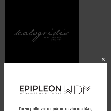
Clos
this
modu
Για να μαθαίνετε πρώτοι τα νέα και όλες