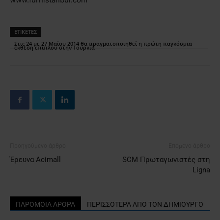
ΕΤΙΚΕΤΕΣ
Στις 24 με 27 Μαΐου 2014 θα πραγματοποιηθεί η πρώτη παγκόσμια
έκθεση επίπλου στην Τουρκία
Προηγούμενο άρθρο
Επόμενο άρθρο
Έρευνα Acimall
SCM Πρωταγωνιστές στη
Ligna
ΠΑΡΟΜΟΙΑ ΑΡΘΡΑ
ΠΕΡΙΣΣΟΤΕΡΑ ΑΠΟ ΤΟΝ ΔΗΜΙΟΥΡΓΟ