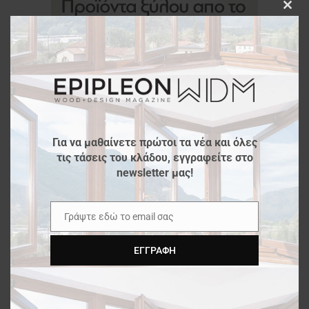
Clos
this
modu
Για να μαθαίνετε πρώτοι τα νέα και όλες
τις τάσεις του κλάδου, εγγραφείτε στο
newsletter μας!
Γράψτε εδώ το email σας
Email
ΕΓΓΡΑΦΉ