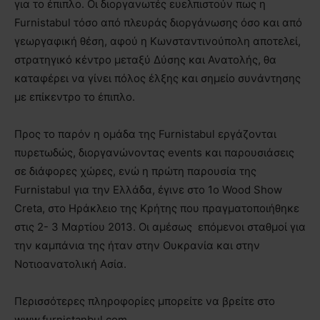
για το έπιπλο. Οι διοργανωτές ευελπιστούν πως η
Furnistabul τόσο από πλευράς διοργάνωσης όσο και από
γεωργαφική θέση, αφού η Κωνσταντινούπολη αποτελεί,
στρατηγικό κέντρο μεταξύ Δύσης και Ανατολής, θα
καταφέρει να γίνει πόλος έλξης και σημείο συνάντησης
με επίκεντρο το έπιπλο.
Προς το παρόν η ομάδα της Furnistabul εργάζονται
πυρετωδώς, διοργανώνοντας events και παρουσιάσεις
σε διάφορες χώρες, ενώ η πρώτη παρουσία της
Furnistabul για την Ελλάδα, έγινε στο 1ο Wood Show
Creta, στο Ηράκλειο της Κρήτης που πραγματοποιήθηκε
στις 2- 3 Μαρτίου 2013. Οι αμέσως επόμενοι σταθμοί για
την καμπάνια της ήταν στην Ουκρανία και στην
Νοτιοανατολική Ασία.
Περισσότερες πληροφορίες μπορείτε να βρείτε στο
www.furnistanbul.com