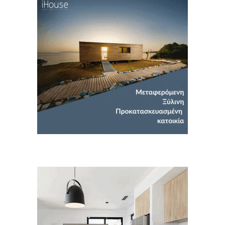
Για να μαθαίνετε πρώτοι τα νέα και όλες
τις τάσεις του κλάδου, εγγραφείτε στο
newsletter μας!
Γράψτε εδώ το email σας
Email
ΕΓΓΡΑΦΉ
Ευχαριστώ, αλλά δεν ενδιαφέρομαι αυτή την στιγμή