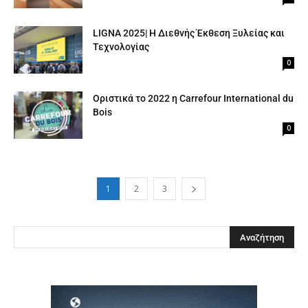
LIGNA 2025| Η Διεθνής Έκθεση Ξυλείας και
Τεχνολογίας
0
Οριστικά το 2022 η Carrefour International du
Bois
0
1
2
3
Clos
this
modu