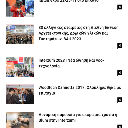
MADE expo 22-25/11 στο Μιλάνο
0
30 ελληνικές εταιρείες στη Διεθνή Έκθεση
Αρχιτεκτονικής, Δομικών Υλικών και
Συστημάτων, BAU 2023
0
Interzum 2023 | Νέα ώθηση και νέο-
τεχνολογία
0
Woodtech Damietta 2017: Ολοκληρώθηκε με
επιτυχία
0
Δυναμική παρουσία για ακόμα μια χρονιά η
Blum στην Interzum!
0