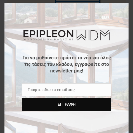
Clos
this
modu
Για να μαθαίνετε πρώτοι τα νέα και όλες
τις τάσεις του κλάδου, εγγραφείτε στο
newsletter μας!
Γράψτε εδώ το email σας
Email
ΕΓΓΡΑΦΉ