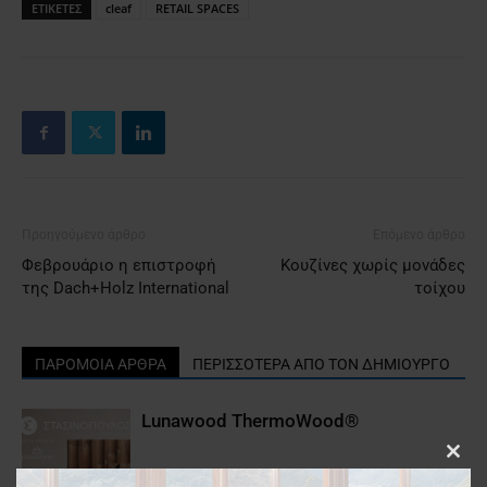
ΕΤΙΚΕΤΕΣ
cleaf
RETAIL SPACES
Προηγούμενο άρθρο
Επόμενο άρθρο
Φεβρουάριο η επιστροφή
Κουζίνες χωρίς μονάδες
της Dach+Holz International
τοίχου
ΠΑΡΟΜΟΙΑ ΑΡΘΡΑ
ΠΕΡΙΣΣΟΤΕΡΑ ΑΠΟ ΤΟΝ ΔΗΜΙΟΥΡΓΟ
Lunawood ΤhermoWood®
Clos