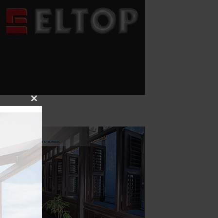
Close
this
module