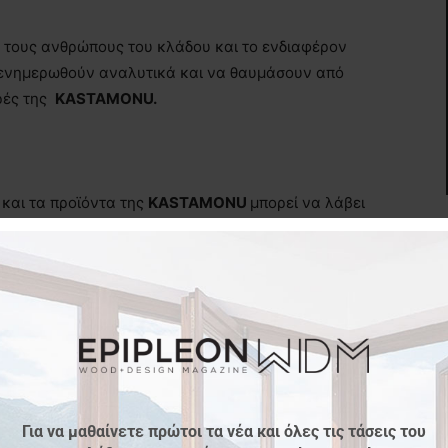
 τους ανθρώπους του κλάδου και το ενδιαφέρον
να ενημερωθούν αναλυτικά και να θαυμάσουν από
ιρές της
KASTAMONU.
 και τα προϊόντα της
KASTAMONU
μπορεί να λάβει
60768, e-mail.:
info@epswood.gr
).
Για να μαθαίνετε πρώτοι τα νέα και όλες τις τάσεις του