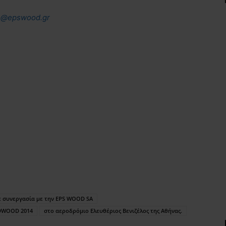
o@epswood.gr
 συνεργασία με την EPS WOOD SA
DWOOD 2014
στο αεροδρόμιο Ελευθέριος Βενιζέλος της Αθήνας.