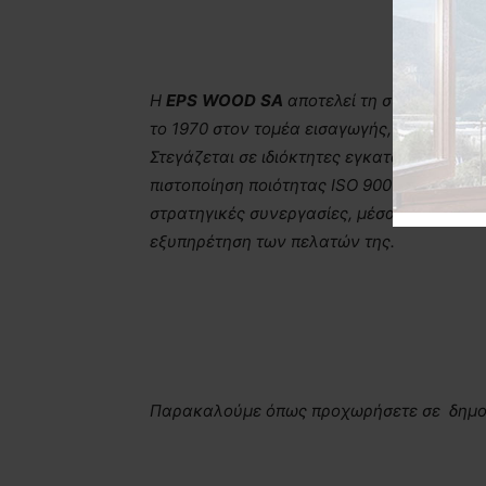
H
EP
S
WOOD
SA
αποτελεί τη συνέχεια τη
το 1970 στον τομέα εισαγωγής, εμπορίας 
Στεγάζεται σε ιδιόκτητες
εγκαταστάσεις 7.50
πιστοποίηση ποιότητας
ISO
9001:2000. Μ
έν
στρατηγικές συνεργασίες, μέσα από τις οπο
εξυπηρέτηση των πελατών της.
Παρακαλούμε όπως προχωρήσετε σε δημο