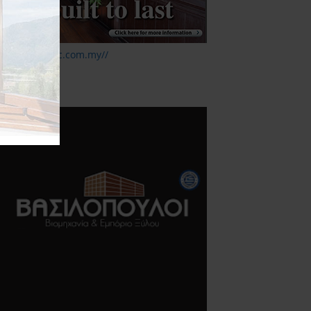
ttp://www.mtc.com.my//