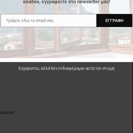
κλάδου, εγγραφείτε στο newsletter μας!
Γράψτε εδώ το email σας
ΕΓΓΡΑΦΉ
h
Email
ς
SAXYL-ΣΑΧΛΟΣ Α.Ε.
,
η οποία δραστηριοποιείται από
και διάθεσης προϊόντων και παραγώγων ξύλου.
0 τ.μ. στις Αχαρνές και α
πό το 2008 και κατέχει
οντας πιστή στη φιλοσοφία της, δημιουργεί
ίες επιτυγχάνεται η μέγιστη ικανοποίηση και
Ευχαριστώ, αλλά δεν ενδιαφέρομαι αυτή την στιγμή
σίευση