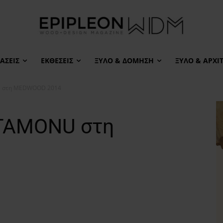
ΆΣΕΙΣ
ΕΚΘΈΣΕΙΣ
ΞΎΛΟ & ΔΌΜΗΣΗ
ΞΎΛΟ & ΑΡΧΙ
U στη MEDWOOD 2014
STAMONU στη