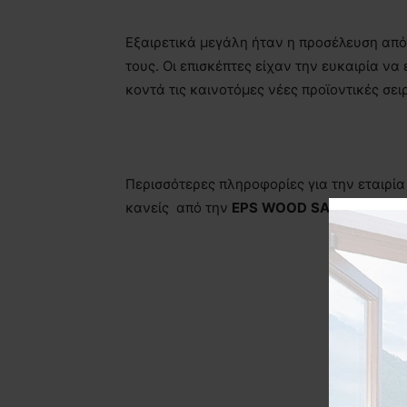
Εξαιρετικά μεγάλη ήταν η προσέλευση από
τους. Οι επισκέπτες είχαν την ευκαιρία 
κοντά τις καινοτόμες νέες προϊοντικές σε
Περισσότερες πληροφορίες για την εταιρία
κανείς από την
EPS
WOOD
SA
(Τ.: 210 24