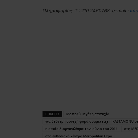
Πληροφορίες: Τ.: 210 2460768,
e
–
mail
.:
inf
ΕΤΙΚΕΤΕΣ
Mε πολύ μεγάλη επιτυχία
για δεύτερη συνεχή φορά συμμετείχε η KASTAMONU σε
η οποία διοργανώθηκε τον Ιούνιο του 2014
στη ME
στο εκθεσιακό κέντρο Meropolitan Expo