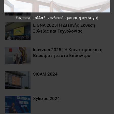
AKRITAS Cocktail Reception 2025
Ευχαριστώ, αλλά δεν ενδιαφέρομαι αυτή την στιγμή
LIGNA 2025| Η Διεθνής Έκθεση
Ξυλείας και Τεχνολογίας
interzum 2025 | Η Καινοτομία και η
Βιωσιμότητα στο Επίκεντρο
SICAM 2024
Xylexpo 2024