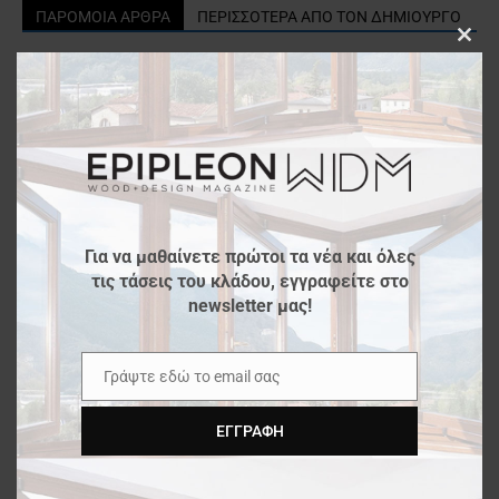
ΠΑΡΟΜΟΙΑ ΑΡΘΡΑ
ΠΕΡΙΣΣΟΤΕΡΑ ΑΠΟ ΤΟΝ ΔΗΜΙΟΥΡΓΟ
Clos
Salone del Mobile.Milano 2026
this
modu
SICAM 2025
Για να μαθαίνετε πρώτοι τα νέα και όλες
τις τάσεις του κλάδου, εγγραφείτε στο
Maison & Objet 2026
newsletter μας!
Γράψτε εδώ το email σας
Email
“Τεχνίτης Βιομηχανικών
Αυτοματισμών”
ΕΓΓΡΑΦΉ