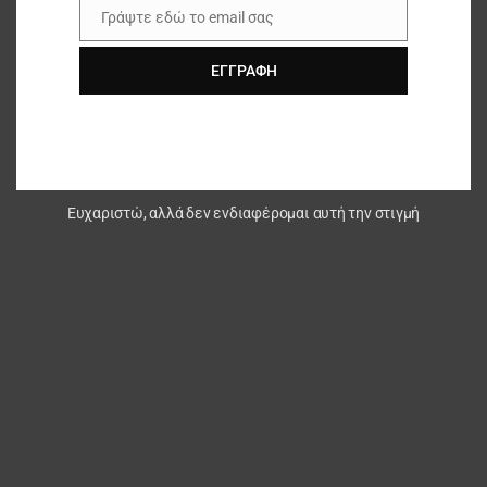
Γράψτε εδώ το email σας
Email
ΕΓΓΡΑΦΉ
http://www.mtc.com.my//
Ευχαριστώ, αλλά δεν ενδιαφέρομαι αυτή την στιγμή