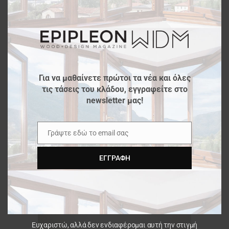
modu
Για να μαθαίνετε πρώτοι τα νέα και όλες
τις τάσεις του κλάδου, εγγραφείτε στο
newsletter μας!
Γράψτε εδώ το email σας
Email
ΕΓΓΡΑΦΉ
Ευχαριστώ, αλλά δεν ενδιαφέρομαι αυτή την στιγμή