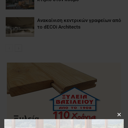
Ανακαίνιση κεντρικών γραφείων από
το dECOi Architects
Clos
this