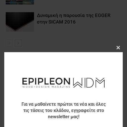
Δυναμική η παρουσία της EGGER
στην SICAM 2016
Clos
this
modu
Για να μαθαίνετε πρώτοι τα νέα και όλες
τις τάσεις του κλάδου, εγγραφείτε στο
newsletter μας!