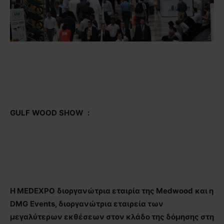
G
ULF
WOOD
SHOW
:
H MEDEXPO
διοργανώτρια εταιρία της
Medwood
και η
DMG
Events
, διοργανώτρια εταιρεία των
μεγαλύτερων εκθέσεων στον κλάδο της δόμησης στη