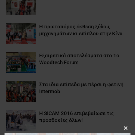
Η πρωτοπόρος έκθεση ξύλου,
μηχανημάτων κι επίπλου στην Κίνα
Εξαιρετικά αποτελέσματα στο 1o
Woodtech Forum
Στα ίδια επίπεδα με πέρσι η φετινή
Intermob
Η SICAM 2016 επιβεβαίωσε τις
προσδοκίες όλων!
Clos