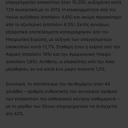
επαγγελματίες επισκέπτες ήταν 15.250, αυξημένες κατά
7,1% συγκριτικά με το 2012. Η επισκεψιμότητα από την
Ιταλία αυξήθηκε (επιπλέον 4,6%) και ακόμη περισσότερο
από το εξωτερικό (επιπλέον 8,5%). Εκτός συνόρων,
εξαιρετικά αποτελέσματα καταγράφηκαν από την
Ηπειρωτική Ευρώπη, με αύξηση των επαγγελματιών
επισκεπτών κατά 12,7%. Σταθερή ήταν η εισροή από την
Αφρική (επιπλέον 16%) και την Αμερικανική Ήπειρο
(επιπλέον 1,8%). Αντίθετα, οι επισκέπτες από την Ασία
μειώθηκαν, αν και κατά ένα μικρό ποσοστό 1,5%.
Συνολικά, το αποτέλεσμα του πενθημέρου ήταν 44
χιλιάδες – αριθμός ενδεικτικός του συνολικού αριθμού
των επισκεπτών του εκθεσιακού κέντρου καθημερινά −
με το μερίδιο των ξένων επιχειρηματιών να ανέρχεται
στο 42%.