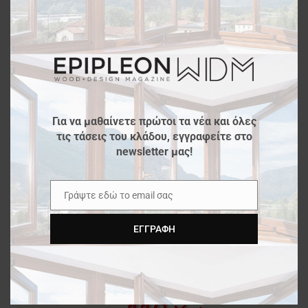
this
Νέες προοπτικές από την ORGATEC
modu
Δυναμική η παρουσία της EGGER
στην SICAM 2016
Για να μαθαίνετε πρώτοι τα νέα και όλες
τις τάσεις του κλάδου, εγγραφείτε στο
newsletter μας!
Γράψτε εδώ το email σας
Email
ΕΓΓΡΑΦΉ