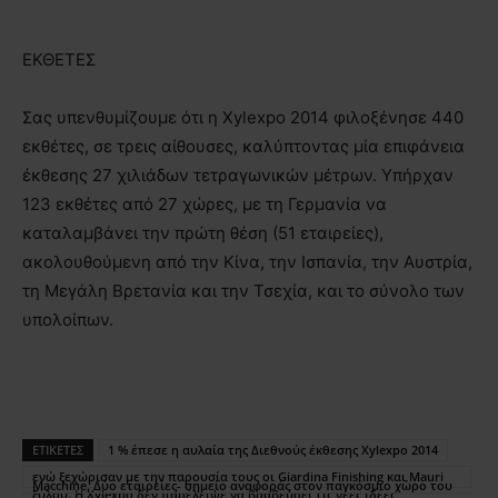
ΕΚΘΕΤΕΣ
Σας υπενθυμίζουμε ότι η Xylexpo 2014 φιλοξένησε 440
εκθέτες, σε τρεις αίθουσες, καλύπτοντας μία επιφάνεια
έκθεσης 27 χιλιάδων τετραγωνικών μέτρων. Υπήρχαν
123 εκθέτες από 27 χώρες, με τη Γερμανία να
καταλαμβάνει την πρώτη θέση (51 εταιρείες),
ακολουθούμενη από την Κίνα, την Ισπανία, την Αυστρία,
τη Μεγάλη Βρετανία και την Τσεχία, και το σύνολο των
υπολοίπων.
ΕΤΙΚΕΤΕΣ
1 % έπεσε η αυλαία της Διεθνούς έκθεσης Xylexpo 2014
ενώ ξεχώρισαν με την παρουσία τους οι Giardina Finishing και Mauri
Macchine. Δύο εταιρείες- σημείο αναφοράς στον παγκόσμιο χώρο του
ξύλου. Η Xylexpo δεν παρέλειψε να βραβεύσει τις νέες ιδέες