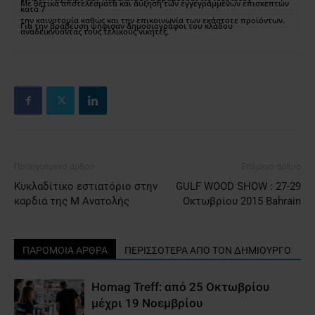
Με θετικά αποτελέσματα και αύξηση των εγγεγραμμένων επισκεπτών
κατά 7
την καινοτομία καθώς και την επικοινωνία των εκάστοτε προϊόντων.
Για την βράβευση ψήφισαν δημοσιογράφοι του κλάδου
αναδεικνύοντας τους τελικούς νικητές.
Προηγούμενο άρθρο
Επόμενο άρθρο
Κυκλαδίτικο εστιατόριο στην
GULF WOOD SHOW : 27-29
καρδιά της Μ Ανατολής
Oκτωβρίου 2015 Bahrain
ΠΑΡΟΜΟΙΑ ΑΡΘΡΑ
ΠΕΡΙΣΣΟΤΕΡΑ ΑΠΟ ΤΟΝ ΔΗΜΙΟΥΡΓΟ
Homag Treff: από 25 Οκτωβρίου
μέχρι 19 Νοεμβρίου