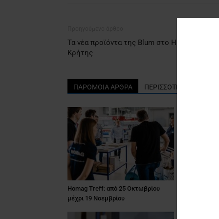
Προηγούμενο άρθρο
Τα νέα προϊόντα της Βlum στο Ηράκλειο
Κρήτης
ΠΑΡΟΜΟΙΑ ΑΡΘΡΑ
ΠΕΡΙΣΣΟΤΕΡΑ ΑΠΟ ΤΟ
Homag Treff: από 25 Οκτωβρίου
ΕΠΚΟ ΕΜΠΟΡ
μέχρι 19 Νοεμβρίου
πορτάκια!