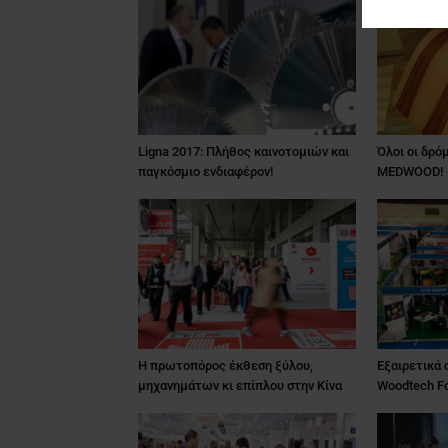
Ligna 2017: Πλήθος καινοτομιών και
Όλοι οι δρό
παγκόσμιο ενδιαφέρον!
MEDWOOD!
Η πρωτοπόρος έκθεση ξύλου,
Εξαιρετικά
μηχανημάτων κι επίπλου στην Κίνα
Woodtech F