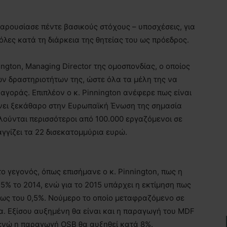
 παρουσίασε πέντε βασικούς στόχους – υποσχέσεις, για
όλες κατά τη διάρκεια της θητείας του ως πρόεδρος.
ington, Managing Director της ομοσπονδίας, ο οποίος
ων δραστηριοτήτων της, ώστε όλα τα μέλη της να
γοράς. Επιπλέον ο κ. Pinnington ανέφερε πως είναι
άνει ξεκάθαρο στην Ευρωπαϊκή Ένωση της σημασία
λούνται περισσότεροι από 100.000 εργαζόμενοι σε
 αγγίζει τα 22 δισεκατομμύρια ευρώ.
ο γεγονός, όπως επισήμανε ο κ. Pinnington, πως η
% το 2014, ενώ για το 2015 υπάρχει η εκτίμηση πως
εως του 0,5%. Νούμερο το οποίο μεταφραζόμενο σε
ια. Εξίσου αυξημένη θα είναι και η παραγωγή του MDF
 ενώ η παραγωγή OSB θα αυξηθεί κατά 8%.