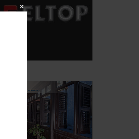
Close
this
module