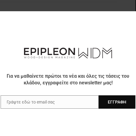
Επόμενο άρθρο
Austrian Furniture Industry: Η Μέκκα του
σχεδιασμού επίπλων
Ν ΔΗΜΙΟΥΡΓΟ
Για να μαθαίνετε πρώτοι τα νέα και όλες τις τάσεις του
κλάδου, εγγραφείτε στο newsletter μας!
Γράψτε εδώ το email σας
ΕΓΓΡΑΦΉ
Email
ΙΚΗ: Τα πάντα για τα
Η αφρόκρεμα της αρχιτεκτονικής
στο Μιλάνο!