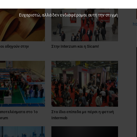
Ευχαριστώ, αλλά δεν ενδιαφέρομαι αυτή την στιγμή
h
μοι οδηγούν στην
Στην Interzum και η Sicam!
 αποτελέσματα στο 1o
Στα ίδια επίπεδα με πέρσι η φετινή
orum
Intermob