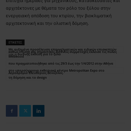
επιτυχία ημερίδες για μηχανικούς, κατασκευαστές και
αρχιτέκτονες με θέματα τον ρόλο του ξύλου στην
ενεργειακή απόδοση του κτιρίου, την βιοκλιματική
αρχιτεκτονική και την ολιστική δόμηση.
ΕΤΙΚΕΤΕΣ
Mε αυξημένη προσέλευση επαγγελματικών και ειδικών επισκεπτών
καθώς επίσης και σημαντικές διεθνείς συμμετοχές έκλεισε τις πύλες
της η διεθνής έκθεση για το ξύλο
Μedwood
που πραγματοποιήθηκε από τις 29/3 έως την 1/4/2012 στην Αθήνα
στο υπερσύγχρονο εκθεσιακό κέντρο Metrοpolitan Expo στο
Αεροδρόμιο Ελευθέριος Βενιζέλος.
τη δόμηση και το design