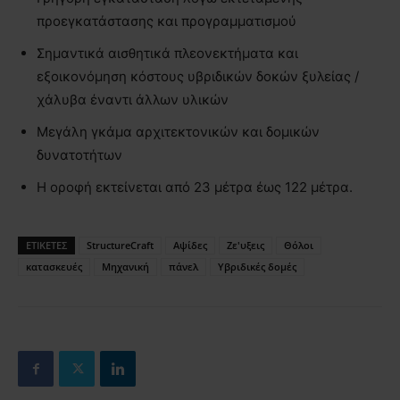
προεγκατάστασης και προγραμματισμού
Σημαντικά αισθητικά πλεονεκτήματα και
εξοικονόμηση κόστους υβριδικών δοκών ξυλείας /
χάλυβα έναντι άλλων υλικών
Μεγάλη γκάμα αρχιτεκτονικών και δομικών
δυνατοτήτων
Η οροφή εκτείνεται από 23 μέτρα έως 122 μέτρα.
ΕΤΙΚΕΤΕΣ
StructureCraft
Αψίδες
Ζε'υξεις
Θόλοι
κατασκευές
Μηχανική
πάνελ
Υβριδικές δομές