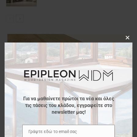
Clos
this
modu
Για να μαθαίνετε πρώτοι τα νέα και όλες
τις τάσεις του κλάδου, εγγραφείτε στο
newsletter μας!
Γράψτε εδώ το email σας
Email