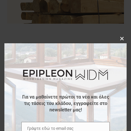
Clos
this
modu
Για να μαθαίνετε πρώτοι τα νέα και όλες
τις τάσεις του κλάδου, εγγραφείτε στο
newsletter μας!
Γράψτε εδώ το email σας
Email