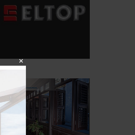
Close
this
module