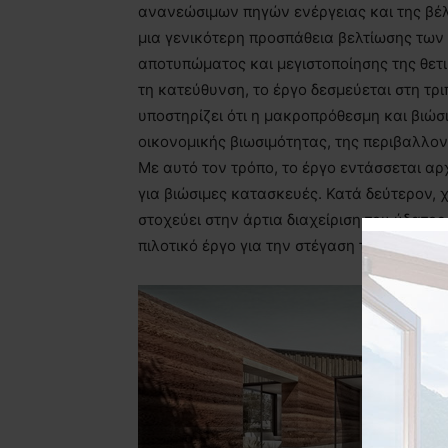
ανανεώσιμων πηγών ενέργειας και της βέλ
μια γενικότερη προσπάθεια βελτίωσης των
αποτυπώματος και μεγιστοποίησης της θετ
τη κατεύθυνση, το έργο δεσμεύεται στη τρ
υποστηρίζει ότι η μακροπρόθεσμη και βιώσι
οικονομικής βιωσιμότητας, της περιβαλλον
Με αυτό τον τρόπο, το έργο εντάσσεται αρ
για βιώσιμες κατασκευές. Κατά δεύτερον, 
στοχεύει στην άρτια διαχείριση του ύδατο
πιλοτικό έργο για την στέγαση του συνεχ