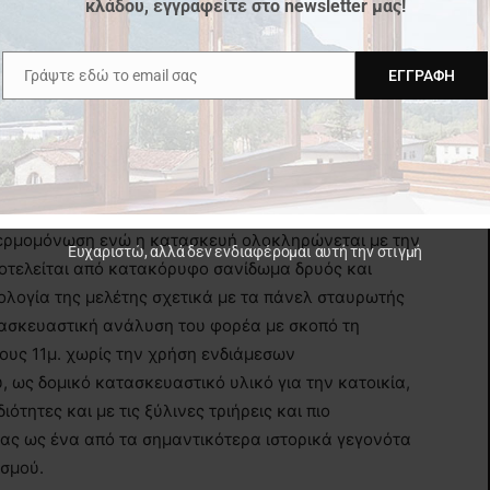
κλάδου, εγγραφείτε στο newsletter μας!
Γράψτε εδώ το email σας
ΕΓΓΡΑΦΉ
h
Email
εται από πάνελ σταυρωτής επικολλητής ξυλείας τα
άσια και τα οποία μεταφέρονται και
κευή εσωτερικά επικαλύπτεται με γυψοσανίδα
να διάκενο για την εξυπηρέτηση μηχανολογικών
θερμομόνωση ενώ η κατασκευή ολοκληρώνεται με την
Ευχαριστώ, αλλά δεν ενδιαφέρομαι αυτή την στιγμή
οτελείται από κατακόρυφο σανίδωμα δρυός και
λογία της μελέτης σχετικά με τα πάνελ σταυρωτής
ατασκευαστική ανάλυση του φορέα με σκοπό τη
ους 11μ. χωρίς την χρήση ενδιάμεσων
 ως δομικό κατασκευαστικό υλικό για την κατοικία,
ιότητες και με τις ξύλινες τριήρεις και πιο
ας ως ένα από τα σημαντικότερα ιστορικά γεγονότα
ισμού.