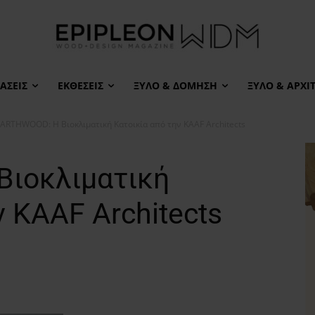
ΆΣΕΙΣ
ΕΚΘΈΣΕΙΣ
ΞΎΛΟ & ΔΌΜΗΣΗ
ΞΎΛΟ & ΑΡΧΙ
ARTHWOOD: H Βιοκλιματική Κατοικία από την KAAF Architects
ιοκλιματική
ν KAAF Architects