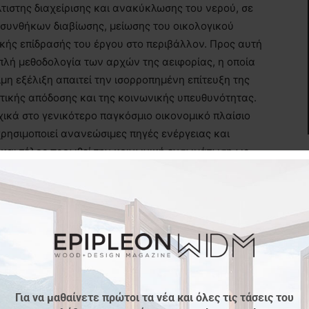
τιστης διαχείρισης και ανακύκλωσης του νερού, σε
 συνθήκων διαβίωσης, μείωσης του οικολογικού
ικής επίδρασής του έργου στο περιβάλλον. Προς αυτή
ιπλή μεθοδολογία των αρχών της αειφορίας, η οποία
μη εξέλιξη απαιτεί την ισορροπημένη επίτευξη της
τικής απόδοσης και της κοινωνικής υπευθυνότητας.
χικά στο γενικότερο παγκόσμιο οικονομικό πλαίσιο
χρησιμοποιεί ανανεώσιμες πηγές ενέργειας και
ς και τέλος προωθεί την κοινωνική ενσωμάτωση ως
ώς αυξανόμενου πληθυσμού.
Για να μαθαίνετε πρώτοι τα νέα και όλες τις τάσεις του