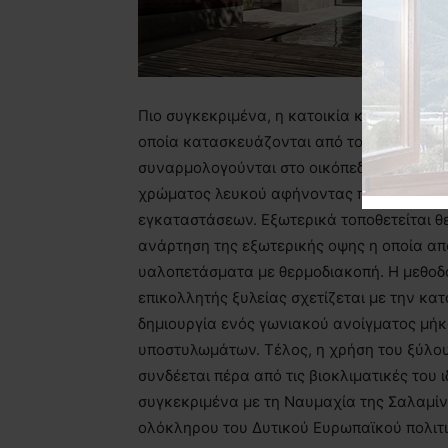
Πιο συγκεκριμένα, η κατοικία κατασκευάζ
οποία κατασκευάζονται από τοπικά εργοστ
συναρμολογούνται στο οικόπεδο. Η κατασ
χρώματος λευκού αφήνοντας παράλληλα έ
εγκαταστάσεων. Εξωτερικά τοποθετείται 
ανάρτηση της εξωτερικής οψης η οποία απ
υαλοπετάσματα με θερμοδιακοπή. Η μεθοδο
επικολλητής ξυλείας σχετίζεται με την κ
δημιουργία ενός γωνιακού ανοίγματος μήκ
υποστυλωμάτων. Τέλος, η χρήση του ξύλου,
συνδέεται πέρα από τις βιοκλιματικές του ιδ
συγκεκριμένα με τη Ναυμαχία της Σαλαμίν
ολόκληρου του Δυτικού Ευρωπαϊκού πολιτ