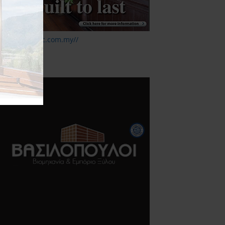
ttp://www.mtc.com.my//