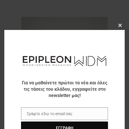
Clos
this
modu
Για να μαθαίνετε πρώτοι τα νέα και όλες
τις τάσεις του κλάδου, εγγραφείτε στο
newsletter μας!
Γράψτε εδώ το email σας
Email
ΕΓΓΡΑΦΉ